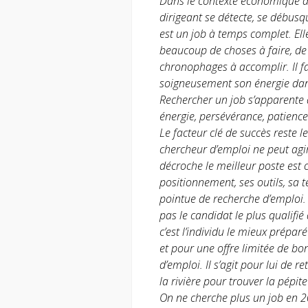
Dans le contexte économique ac
dirigeant se détecte, se débusq
est un job à temps complet. Ell
beaucoup de choses à faire, de
chronophages à accomplir. Il fau
soigneusement son énergie dans
Rechercher un job s’apparente 
énergie, persévérance, patience
Le facteur clé de succès reste l
chercheur d’emploi ne peut ag
décroche le meilleur poste est c
positionnement, ses outils, sa 
pointue de recherche d’emploi. L
pas le candidat le plus qualifié 
c’est l’individu le mieux prépa
et pour une offre limitée de bo
d’emploi. Il s’agit pour lui de 
la rivière pour trouver la pépi
On ne cherche plus un job en 20