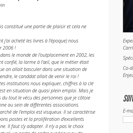
win
s constitué une partie de plaisir et cela ne
t j’ai acheté les livres à l’époque) nous
Expe
r 2006 !
Carr
 dans le monde de l’outplacement en 2002, les
Spéc
 confié, la larme à l’œil, que le métier était
Co-d
 on allait basculer dans une situation de
Enje
ndre, le canddat allait de venir le roi !
es institutions nous expliquer, chiffres à la clé
est en situation de quasi plein emploi. Mais je
SUI
as du tout le vécu des personnes que je côtoie
ne au sein de différentes associations.
E-ma
rché de l’emploi est visqueux. Il se caractérise
bons postes et la prolifération d’excellents
e. Il faut s’y adapter. Il n’y a pas le choix