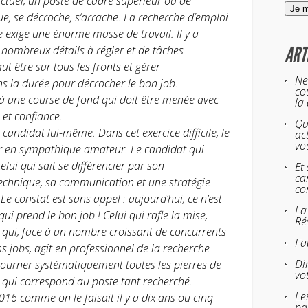
tuel, un poste de cadre supérieur ou de
ue, se décroche, s’arrache. La recherche d’emploi
e exige une énorme masse de travail. Il y a
ART
 nombreux détails à régler et de tâches
t être sur tous les fronts et gérer
Ne
 la durée pour décrocher le bon job.
co
à une course de fond qui doit être menée avec
la
 et confiance.
Qu
e candidat lui-même. Dans cet exercice difficile, le
ac
vo
ir en sympathique amateur. Le candidat qui
elui qui sait se différencier par son
Et
ca
technique, sa communication et une stratégie
co
e constat est sans appel : aujourd’hui, ce n’est
La
qui prend le bon job ! Celui qui rafle la mise,
Ré
ré qui, face à un nombre croissant de concurrents
Fa
ns jobs, agit en professionnel de la recherche
Di
retourner systématiquement toutes les pierres de
vo
te qui correspond au poste tant recherché.
Le
16 comme on le faisait il y a dix ans ou cinq
pa