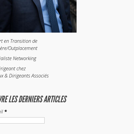
rt en Transition de
ière/Outplacement
ialiste Networking
irigeant chez
ux & Dirigeants Associés
VRE LES DERNIERS ARTICLES
il
*