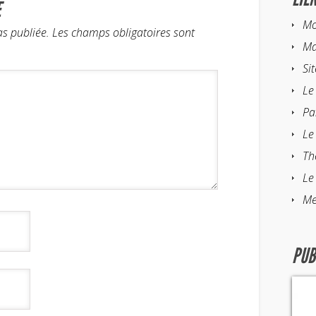
E
Mo
as publiée.
Les champs obligatoires sont
Ma
Si
Le
Pa
Le
Th
Le
Me
PUB