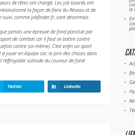
seurs de têtes ont changé. Les job boards ont
co
le
 révolutionné la façon de faire du Réseau et de
 suivi, comme jobfinder.fr, sont désormais
Em
co
pa
 que jamais une épreuve de fond ponctué par
 sport de combat car il faut se battre contre
uefois contre soi-même). C’est enfin un sport
CAT
êt à jouer en équipe car, la pire des choses dans
t l’effroyable solitude du coureur de fond.
Ac
Be
Gé
Twitter
LinkedIn
Pe
Ré
Té
LIE