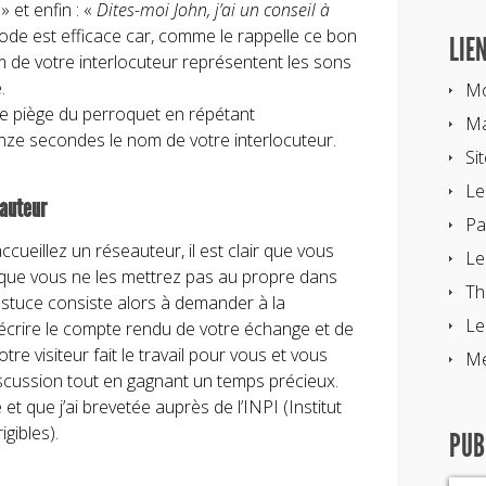
» et enfin : «
Dites-moi John, j’ai un conseil à
ode est efficace car, comme le rappelle ce bon
LIE
m de votre interlocuteur représentent les sons
.
Mo
e piège du perroquet en répétant
Ma
ze secondes le nom de votre interlocuteur.
Si
Le
eauteur
Pa
ccueillez un réseauteur, il est clair que vous
Le
 que vous ne les mettrez pas au propre dans
Th
astuce consiste alors à demander à la
Le
crire le compte rendu de votre échange et de
otre visiteur fait le travail pour vous et vous
Me
iscussion tout en gagnant un temps précieux.
et que j’ai brevetée auprès de l’INPI (Institut
gibles).
PUB