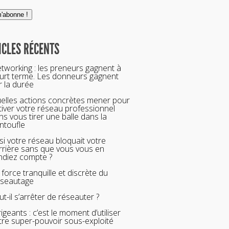
ICLES RÉCENTS
tworking : les preneurs gagnent à
urt terme. Les donneurs gagnent
r la durée
elles actions concrètes mener pour
tiver votre réseau professionnel
ns vous tirer une balle dans la
ntoufle
 si votre réseau bloquait votre
rrière sans que vous vous en
ndiez compte ?
 force tranquille et discrète du
seautage
ut-il s’arrêter de réseauter ?
rigeants : c’est le moment d’utiliser
tre super-pouvoir sous-exploité