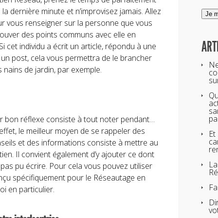
 la dernière minute et n’improvisez jamais. Allez
ur vous renseigner sur la personne que vous
trouver des points communs avec elle en
ART
Si cet individu a écrit un article, répondu à une
n post, cela vous permettra de le brancher
Ne
es nains de jardin, par exemple.
co
su
Qu
ac
sa
pa
er bon réflexe consiste à tout noter pendant…
effet, le meilleur moyen de se rappeler des
Et
ca
seils et des informations consiste à mettre au
re
ien. Il convient également d’y ajouter ce dont
La
pas pu écrire. Pour cela vous pouvez utiliser
Ré
çu spécifiquement pour le Réseautage en
Fa
i en particulier.
Di
vo