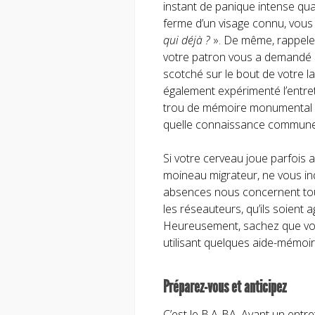
instant de panique intense qua
ferme d’un visage connu, vou
qui déjà ?
». De même, rappele
votre patron vous a demandé de
scotché sur le bout de votre l
également expérimenté l’entre
trou de mémoire monumental au
quelle connaissance commune 
Si votre cerveau joue parfois
moineau migrateur, ne vous inq
absences nous concernent tou
les réseauteurs, qu’ils soient 
Heureusement, sachez que vou
utilisant quelques aide-mémoir
Préparez-vous et anticipez
C’est le B.A-BA. Avant un entr