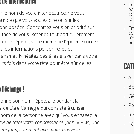
tre interlocutrice
Le
pa
 le nom de votre interlocutrice, ne vous
co
le
ur ce que vous voulez dire ou sur les
ons posées. Concentrez-vous en priorité sur
Em
co
 face de vous. Retenez tout particulièrement
n’
 de le répéter, voire même de l’épeler. Ecoutez
br
s les informations personnelles et
transmet. N’hésitez pas à les graver dans votre
rs fois dans votre tête pour être sûr de les
CAT
Ac
Be
 l’échange !
Gé
onné son nom, répétez-le pendant la
Pe
 de Dale Carnegie qui consiste à utiliser
Ré
énom de la personne avec qui vous engagez la
vi de faire votre connaissance, John.
» Puis, une
Té
-moi John, comment avez-vous trouvé le