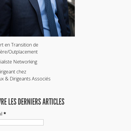
rt en Transition de
ière/Outplacement
ialiste Networking
irigeant chez
ux & Dirigeants Associés
VRE LES DERNIERS ARTICLES
il
*