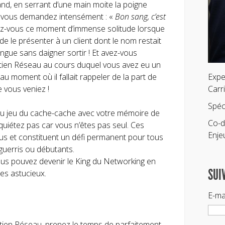
nd, en serrant d’une main moite la poigne
s vous demandez intensément : «
Bon sang, c’est
z-vous ce moment d’immense solitude lorsque
 le présenter à un client dont le nom restait
angue sans daigner sortir ! Et avez-vous
tien Réseau au cours duquel vous avez eu un
 moment où il fallait rappeler de la part de
Expe
vous veniez !
Carr
Spéc
 au jeu du cache-cache avec votre mémoire de
Co-d
uiétez pas car vous n’êtes pas seul. Ces
Enje
s et constituent un défi permanent pour tous
aguerris ou débutants.
s pouvez devenir le King du Networking en
SUI
es astucieux.
E-ma
etien Réseau, prenez le temps de parfaitement